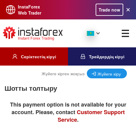
InstaForex
Trade now
Web Trader
Серіктестің кіруі
Трейдердің кіруі
Жүйеге кірген жоқсыз
Жүйеге кіру
Шотты толтыру
This payment option is not available for your
account. Please, contact
Customer Support
Service
.