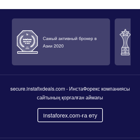
Самый активный брокер в
Л
Азии 2020
2
secure.instafixdeals.com
- ИнстаФорекс компаниясы
сайтының қорғалған аймағы
Іnstaforex.com-ға өту