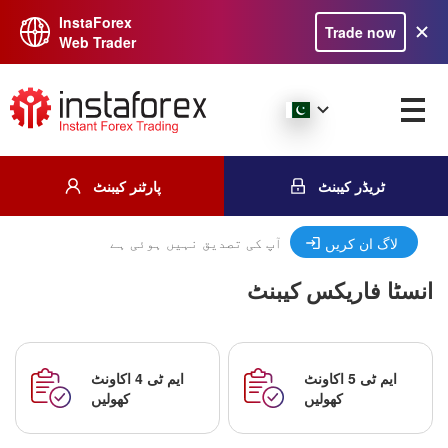
InstaForex
Trade now
Web Trader
ٹریڈر کیبنٹ
پارٹنر کیبنٹ
آپ کی تصدیق نہیں ہوئی ہے
لاگ ان کریں
انسٹا فاریکس کیبنٹ
ایم ٹی 5 اکاونٹ
ایم ٹی 4 اکاونٹ
کھولیں
کھولیں