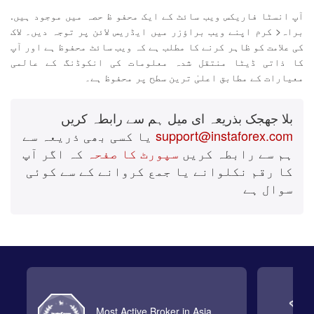
آپ انسٹا فاریکس ویب سائٹ کے ایک محفو ظ حصہ میں موجود ہیں.
براہ< کرم اپنے ویب براؤزر میں ایڈریس لائن پر توجہ دیں۔ لاک
کی علامت کو ظاہر کرنے کا مطلب ہے کہ ویب سائٹ محفوظ ہے اور آپ
کا ذاتی ڈیٹا منتقل شدہ معلومات کی انکوڈنگ کے عالمی
معیارات کے مطابق اعلیٰ ترین سطح پر محفوظ ہے۔
بلا جھجک بذریعہ ای میل ہم سے رابطہ کریں
support@instaforex.com
یا کسی بھی ذریعہ سے
ہم سے رابطہ کریں
سپورٹ کا صفحہ
کہ اگر آپ
کا رقم نکلوانے یا جمع کروانے کے سے کوئی
سوال ہے
Most Active Broker in Asia