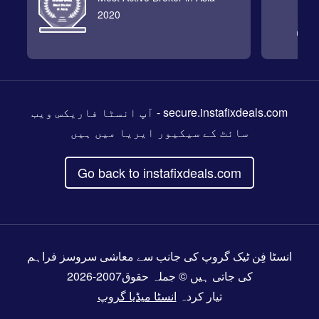
2020
secure.instafixdeals.com
- آپ انسٹا فاریکس ویب
سائٹ کے سیکیور ایریا میں ہیں
Go back to instafixdeals.com
انسٹا فِن ٹیک گروپ کی جانب سے معاشی سروسز فراہم
کی جاتی ہیں © جملہ حقوق2007-2026
تیار کردہ
انسٹا میڈیا گروپ