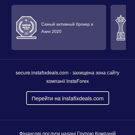
Самый активный брокер в
Л
Азии 2020
2
secure.instafixdeals.com
- захищена зона сайту
компанії InstaForex
Перейти на instafixdeals.com
Фінансові послуги надані Групою Компаній